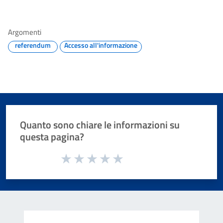
Argomenti
referendum
Accesso all'informazione
Quanto sono chiare le informazioni su
questa pagina?
Valuta da 1 a 5 stelle la pagina
Valuta 1 stelle su 5
Valuta 2 stelle su 5
Valuta 3 stelle su 5
Valuta 4 stelle su 5
Valuta 5 stelle su 5