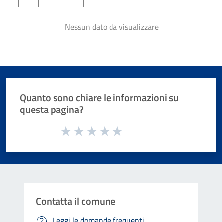
Nessun dato da visualizzare
Quanto sono chiare le informazioni su
questa pagina?
Valuta da 1 a 5 stelle la pagina
Valuta 1 stelle su 5
Valuta 2 stelle su 5
Valuta 3 stelle su 5
Valuta 4 stelle su 5
Valuta 5 stelle su 5
Contatta il comune
Leggi le domande frequenti