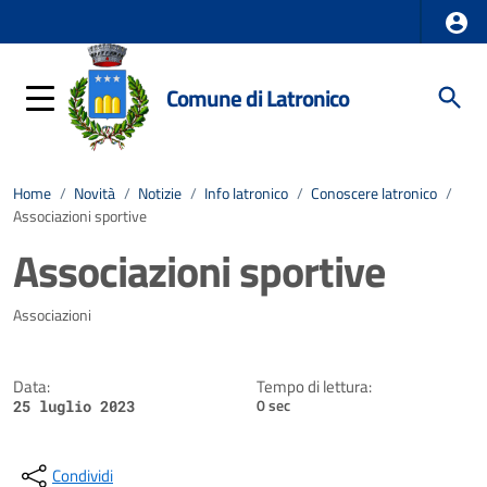
Comune di Latronico
Home
/
Novità
/
Notizie
/
Info latronico
/
Conoscere latronico
/
Associazioni sportive
Associazioni sportive
Dettagli della notizia
Associazioni
Data:
Tempo di lettura:
0 sec
25 luglio 2023
Condividi