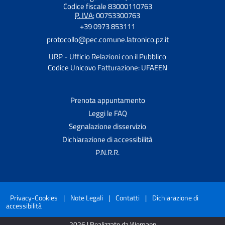
Codice fiscale 83000110763
P. IVA:
00753300763
+39 0973 853111
protocollo@pec.comune.latronico.pz.it
URP - Ufficio Relazioni con il Pubblico
Codice Unicovo Fatturazione: UFAEEN
Prenota appuntamento
Leggi le FAQ
Segnalazione disservizio
Dichiarazione di accessibilità
P.N.R.R.
Privacy-Cookies
|
Note Legali
|
Contatti
|
Dichiarazione di
accessibilità
2026 | Realizzato da Wemapp