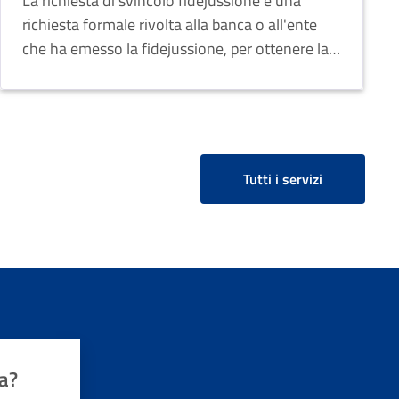
La richiesta di svincolo fidejussione è una
richiesta formale rivolta alla banca o all'ente
che ha emesso la fidejussione, per ottenere la
restituzione della garanzia prestata.
Tutti i servizi
a?