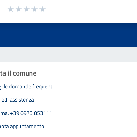
1 a 5 stelle la pagina
Valuta 1 stelle su 5
Valuta 2 stelle su 5
Valuta 3 stelle su 5
Valuta 4 stelle su 5
Valuta 5 stelle su 5
ta il comune
i le domande frequenti
iedi assistenza
ama: +39 0973 853111
nota appuntamento