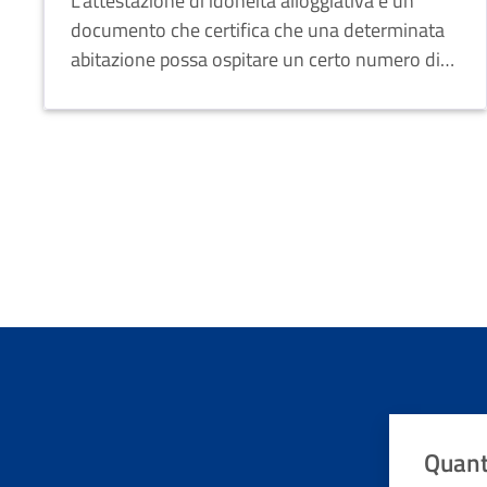
L’attestazione di idoneità alloggiativa è un
documento che certifica che una determinata
abitazione possa ospitare un certo numero di
persone.
Quant