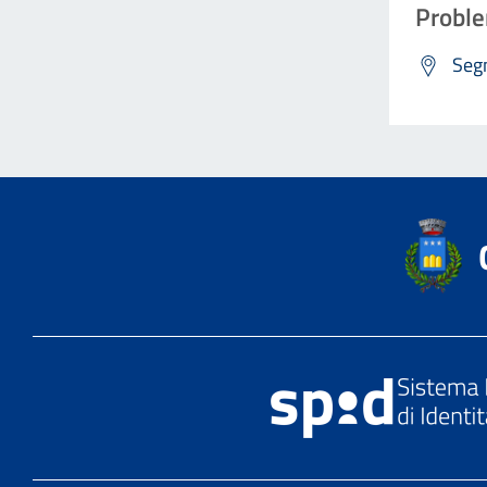
Proble
Segn