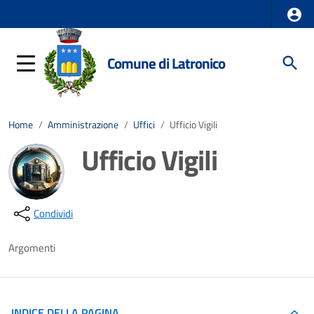
Comune di Latronico
Home
/
Amministrazione
/
Uffici
/
Ufficio Vigili
Ufficio Vigili
Dettagli della notizia
Condividi
Argomenti
INDICE DELLA PAGINA