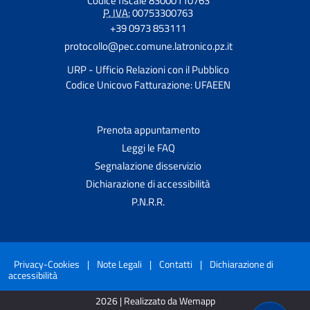
Codice fiscale 83000110763
P. IVA:
00753300763
+39 0973 853111
protocollo@pec.comune.latronico.pz.it
URP - Ufficio Relazioni con il Pubblico
Codice Unicovo Fatturazione: UFAEEN
Prenota appuntamento
Leggi le FAQ
Segnalazione disservizio
Dichiarazione di accessibilità
P.N.R.R.
Privacy-Cookies
|
Note Legali
|
Contatti
|
Dichiarazione di
accessibilità
2026 | Realizzato da Wemapp