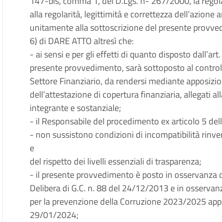
147-bis, comma 1, del D.Lgs. n- 267/2000, la regol
alla regolarità, legittimità e correttezza dell’azione
unitamente alla sottoscrizione del presente provved
6) di DARE ATTO altresì che:
- ai sensi e per gli effetti di quanto disposto dall’a
presente provvedimento, sarà sottoposto al controll
Settore Finanziario, da rendersi mediante apposizion
dell’attestazione di copertura finanziaria, allegati
integrante e sostanziale;
- il Responsabile del procedimento ex articolo 5 del
- non sussistono condizioni di incompatibilità rinven
e
del rispetto dei livelli essenziali di trasparenza;
- il presente provvedimento è posto in osservanza
Delibera di G.C. n. 88 del 24/12/2013 e in osservan
per la prevenzione della Corruzione 2023/2025 appr
29/01/2024;