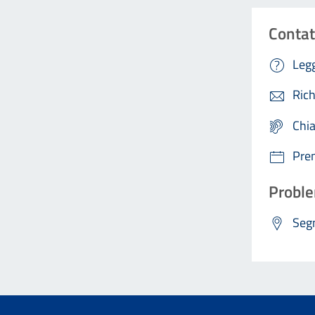
Contat
Legg
Rich
Chi
Pre
Proble
Segn