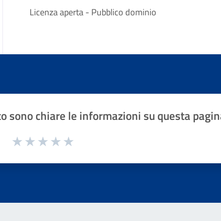
Licenza aperta - Pubblico dominio
o sono chiare le informazioni su questa pagin
1 a 5 stelle la pagina
Valuta 1 stelle su 5
Valuta 2 stelle su 5
Valuta 3 stelle su 5
Valuta 4 stelle su 5
Valuta 5 stelle su 5