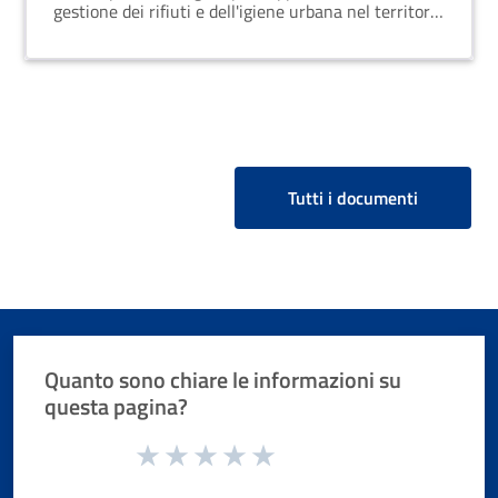
gestione dei rifiuti e dell'igiene urbana nel territorio
comunale. La seduta si terrà il 7 giugno 2018
presso la sede del Comune di Latronico.
Tutti i documenti
Quanto sono chiare le informazioni su
questa pagina?
Valuta da 1 a 5 stelle la pagina
Valuta 1 stelle su 5
Valuta 2 stelle su 5
Valuta 3 stelle su 5
Valuta 4 stelle su 5
Valuta 5 stelle su 5