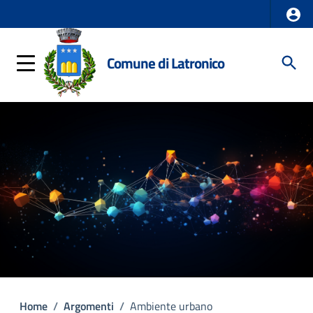
Comune di Latronico
Home
/
Argomenti
/
Ambiente urbano