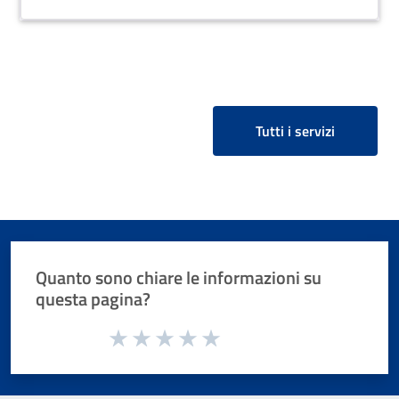
Tutti i servizi
Quanto sono chiare le informazioni su
questa pagina?
Valuta da 1 a 5 stelle la pagina
Valuta 1 stelle su 5
Valuta 2 stelle su 5
Valuta 3 stelle su 5
Valuta 4 stelle su 5
Valuta 5 stelle su 5