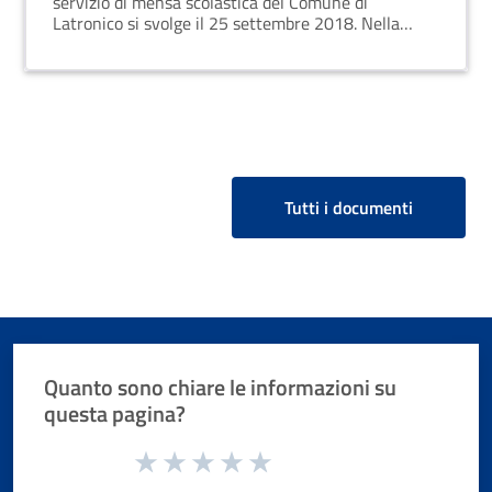
servizio di mensa scolastica del Comune di
Latronico si svolge il 25 settembre 2018. Nella
verifica della documentazione amministrativa, si
rileva che la Cooperativa Sociale NEW FOOD non ha
fornito una dichiarazione richiesta.
Tutti i documenti
Quanto sono chiare le informazioni su
questa pagina?
Valuta da 1 a 5 stelle la pagina
Valuta 1 stelle su 5
Valuta 2 stelle su 5
Valuta 3 stelle su 5
Valuta 4 stelle su 5
Valuta 5 stelle su 5