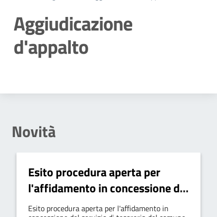
Aggiudicazione
d'appalto
Dettagli della notizia
Novità
Esito procedura aperta per
l'affidamento in concessione del
servizio di tesoreria del comune
Esito procedura aperta per l'affidamento in