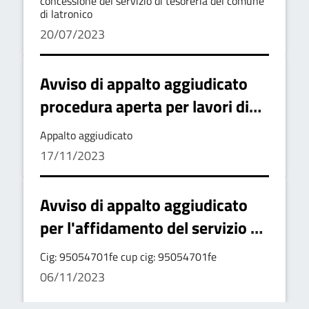
di latronico
concessione del servizio di tesoreria del comune
di latronico
20/07/2023
Avviso di appalto aggiudicato
procedura aperta per lavori di
ristrutturazione,
Appalto aggiudicato
riqualificazione, adeguamento
17/11/2023
normativo e di efficientamento
energetico degli impianti di
Avviso di appalto aggiudicato
pubblica illuminazione
per l'affidamento del servizio di
gestione dell'impianto di
Cig: 95054701fe cup cig: 95054701fe
pubblica illuminazione
06/11/2023