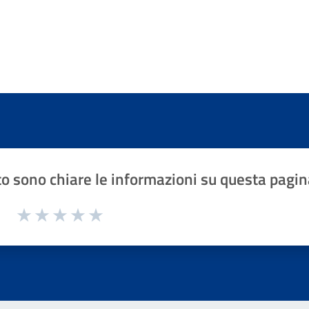
o sono chiare le informazioni su questa pagin
1 a 5 stelle la pagina
Valuta 1 stelle su 5
Valuta 2 stelle su 5
Valuta 3 stelle su 5
Valuta 4 stelle su 5
Valuta 5 stelle su 5