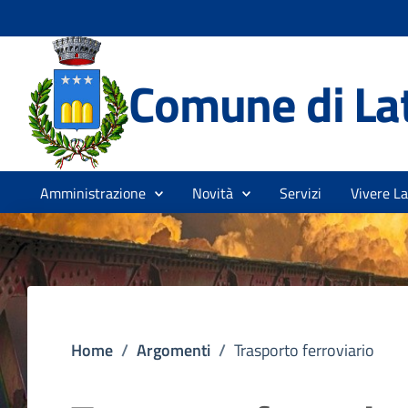
Comune di La
Amministrazione
Novità
Servizi
Vivere La
Home
/
Argomenti
/
Trasporto ferroviario