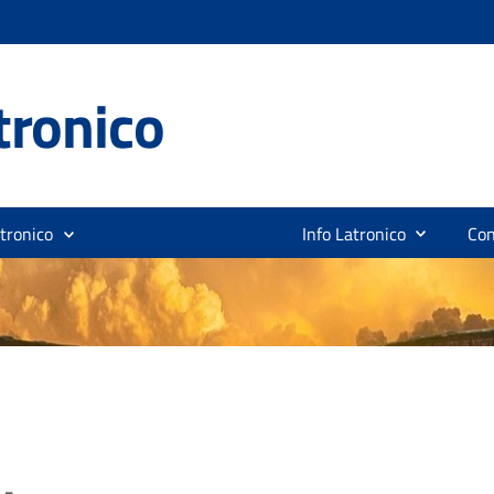
tronico
tronico
Info Latronico
Con