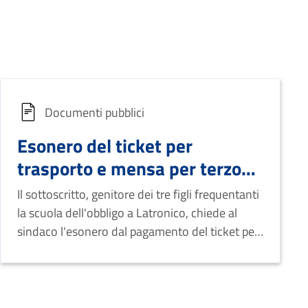
Documenti pubblici
Esonero del ticket per
trasporto e mensa per terzo
figlio.
Il sottoscritto, genitore dei tre figli frequentanti
la scuola dell'obbligo a Latronico, chiede al
sindaco l'esonero dal pagamento del ticket per
trasporto e mensa per il terzo figlio. Allega 3
certificati di frequenza.