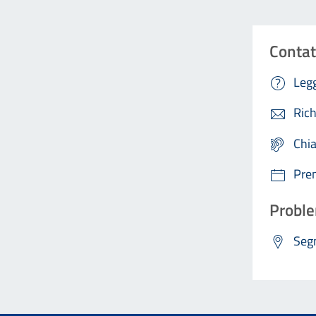
Contat
Legg
Rich
Chi
Pre
Proble
Segn