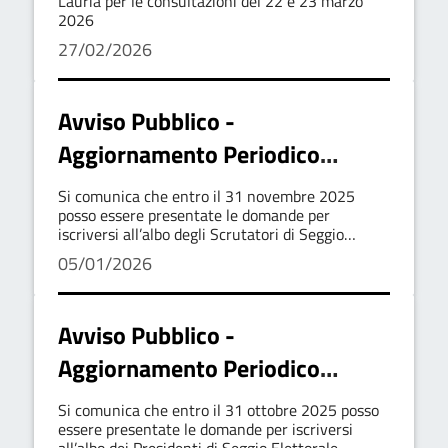
Lauria per le consultazioni del 22 e 23 marzo
2026
27/02/2026
Avviso Pubblico -
Aggiornamento Periodico
Iscrizione all'Albo Scrutatore di
Si comunica che entro il 31 novembre 2025
Seggio Elettorale
posso essere presentate le domande per
iscriversi all’albo degli Scrutatori di Seggio
Elettorale.
05/01/2026
Avviso Pubblico -
Aggiornamento Periodico
iscrizione all'albio Presidente di
Si comunica che entro il 31 ottobre 2025 posso
Seggio Elettorale
essere presentate le domande per iscriversi