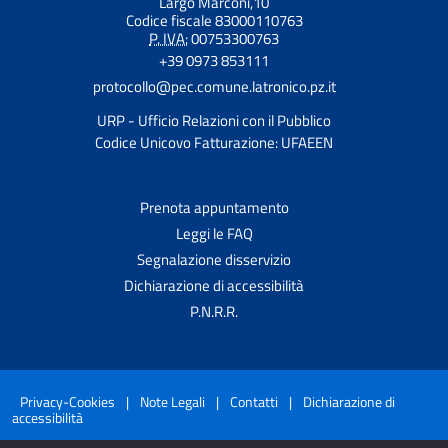
Largo Marconi,10
Codice fiscale 83000110763
P. IVA:
00753300763
+39 0973 853111
protocollo@pec.comune.latronico.pz.it
URP - Ufficio Relazioni con il Pubblico
Codice Unicovo Fatturazione: UFAEEN
Prenota appuntamento
Leggi le FAQ
Segnalazione disservizio
Dichiarazione di accessibilità
P.N.R.R.
Privacy-Cookies
|
Note Legali
|
Contatti
|
Dichiarazione di
accessibilità