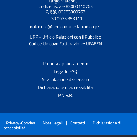
Largo Marconi,10
Codice fiscale 83000110763
P. IVA:
00753300763
+39 0973 853111
protocollo@pec.comune.latronico.pz.it
URP - Ufficio Relazioni con il Pubblico
Codice Unicovo Fatturazione: UFAEEN
Prenota appuntamento
Leggi le FAQ
Segnalazione disservizio
Dichiarazione di accessibilità
P.N.R.R.
Privacy-Cookies
|
Note Legali
|
Contatti
|
Dichiarazione di
accessibilità