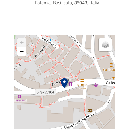
Potenza, Basilicata, 85043, Italia
+
−