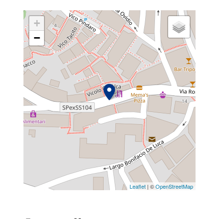
+
−
Leaflet
| ©
OpenStreetMap