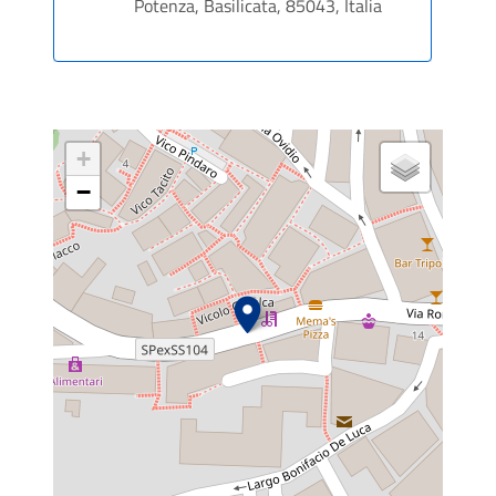
Potenza, Basilicata, 85043, Italia
+
−