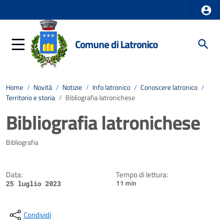
Comune di Latronico
Home
/
Novità
/
Notizie
/
Info latronico
/
Conoscere latronico
/
Territorio e storia
/
Bibliografia latronichese
Bibliografia latronichese
Dettagli della notizia
Bibliografia
Data:
Tempo di lettura:
11 min
25 luglio 2023
Condividi