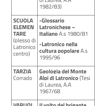
1982/83)
SCUOLA 
-Glossario 
ELEMEN
Latronichese – 
TARE
Italiano 
A.s
1980/81
(plesso di 
-Latronico nella 
Latronico 
cultura popolare 
A.s
centro)
1995/96
TARZIA
Geologia del Monte 
Corrado
Alpi di Latronico 
(Tesi 
di Laurea, A.A 
1967/68
VARUOL
Il volto del brigante, 