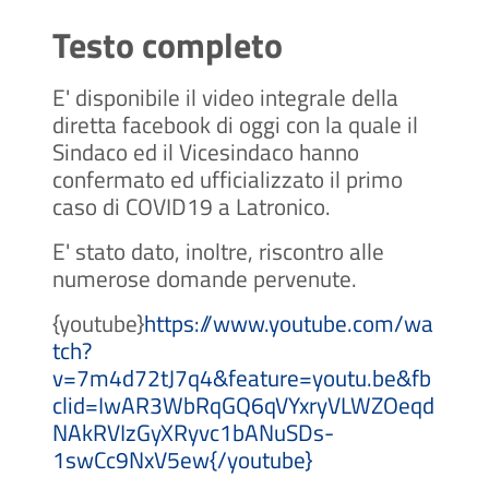
Testo completo
E' disponibile il video integrale della
diretta facebook di oggi con la quale il
Sindaco ed il Vicesindaco hanno
confermato ed ufficializzato il primo
caso di COVID19 a Latronico.
E' stato dato, inoltre, riscontro alle
numerose domande pervenute.
{youtube}
https://www.youtube.com/wa
tch?
v=7m4d72tJ7q4&feature=youtu.be&fb
clid=IwAR3WbRqGQ6qVYxryVLWZOeqd
NAkRVIzGyXRyvc1bANuSDs-
1swCc9NxV5ew
{/youtube}